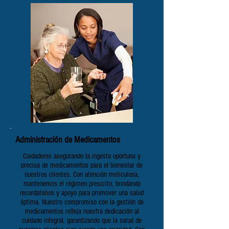
Administración de Medicamentos
Cuidadores asegurando la ingesta oportuna y
precisa de medicamentos para el bienestar de
nuestros clientes. Con atención meticulosa,
mantenemos el régimen prescrito, brindando
recordatorios y apoyo para promover una salud
óptima. Nuestro compromiso con la gestión de
medicamentos refleja nuestra dedicación al
cuidado integral, garantizando que la salud de