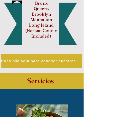
Bronx
Queens
Brooklyn
Manhattan
Long Island
(Nassau County
Included)
Haga clic aquí para conocer nuestras calificaciones
Servicios