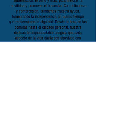
alimentación, el baño y más, para mejorar la
movilidad y promover el bienestar. Con delicadeza
y comprensión, brindamos nuestra ayuda,
fomentando la independencia al mismo tiempo
que preservamos la dignidad. Desde la hora de las
comidas hasta el cuidado personal, nuestra
dedicación inquebrantable asegura que cada
aspecto de la vida diaria sea abordado con
sensibilidad y compasión. Juntos, creamos un
entorno en el que aquellos a quienes cuidamos
puedan prosperar y experimentar el más alto nivel
de comodidad y apoyo.