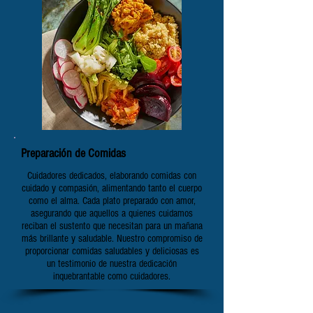
Preparación de Comidas
Cuidadores dedicados, elaborando comidas con
cuidado y compasión, alimentando tanto el cuerpo
como el alma. Cada plato preparado con amor,
asegurando que aquellos a quienes cuidamos
reciban el sustento que necesitan para un mañana
más brillante y saludable. Nuestro compromiso de
proporcionar comidas saludables y deliciosas es
un testimonio de nuestra dedicación
inquebrantable como cuidadores.